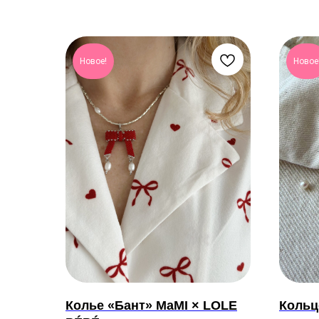
Новое!
Новое
Колье «Бант» MaMI × LOLE
Кольц