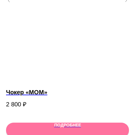
Чокер «МОМ»
К
2 800
₽
2 
ПОДРОБНЕЕ